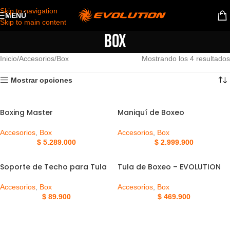
Skip to navigation
MENÚ
Skip to main content
Box
Inicio
Accesorios
Box
Mostrando los 4 resultados
Mostrar opciones
Boxing Master
Maniquí de Boxeo
Accesorios
,
Box
Accesorios
,
Box
$
5.289.000
$
2.999.900
Soporte de Techo para Tula
Tula de Boxeo – EVOLUTION
Accesorios
,
Box
Accesorios
,
Box
$
89.900
$
469.900