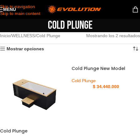
Skip to navigation
MENÚ
Skip to main content
Cold Plunge
Inicio
WELLNESS
Cold Plunge
Mostrando los 2 resultados
Mostrar opciones
Cold Plunge New Model
Cold Plunge
$
34.440.000
Cold Plunge