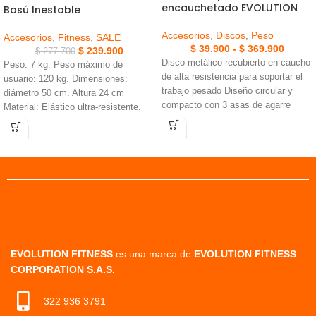
encauchetado EVOLUTION
Bosú Inestable
Accesorios
,
Discos
,
Peso
Accesorios
,
Fitness
,
SALE
$
39.900
-
$
369.900
$
239.900
$
277.700
Disco metálico recubierto en caucho
Peso: 7 kg. Peso máximo de
de alta resistencia para soportar el
usuario: 120 kg. Dimensiones:
trabajo pesado Diseño circular y
diámetro 50 cm. Altura 24 cm
compacto con 3 asas de agarre
Material: Elástico ultra-resistente.
ergonómico Posee un anillo de acero
Superficie texturizada antideslizante
en el centro
con base de alta resistencia que
garantiza máxima estabilidad.
Incluye dos bandas elásticas con
agarre cómodo para tonificar brazos
y hombros simultáneamente. Incluye
bomba de inflado.
EVOLUTION FITNESS
es una marca de
EVOLUTION FITNESS
CORPORATION S.A.S.
322 936 3791