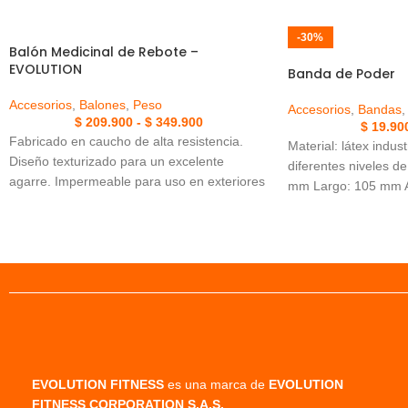
-30%
Balón Medicinal de Rebote –
EVOLUTION
Banda de Poder
Accesorios
,
Balones
,
Peso
Accesorios
,
Bandas
,
$
209.900
-
$
349.900
$
19.90
Fabricado en caucho de alta resistencia.
Material: látex indust
Diseño texturizado para un excelente
diferentes niveles de
agarre. Impermeable para uso en exteriores
mm Largo: 105 mm An
e interiores
64, 83 mm
EVOLUTION FITNESS
es una marca de
EVOLUTION
FITNESS CORPORATION S.A.S.