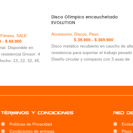
Disco Olímpico encauchetado
EVOLUTION
Accesorios
,
Discos
,
Peso
Fitness
,
SALE
$
39.900
-
$
369.900
0
-
$
84.900
Disco metálico recubierto en caucho de alt
rial. Disponible en
resistencia para soportar el trabajo pesado
 resistencia Grosor: 4
Diseño circular y compacto con 3 asas de
cho: 13, 22, 32, 45,
agarre ergonómico Posee un anillo de ace
en el centro
Términos y condiciones
RED D
Políticas de Privacidad
Evolu
Condiciones de entrega
Pisos