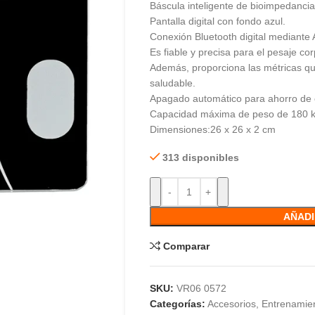
Báscula inteligente de bioimpedancia
Pantalla digital con fondo azul.
Conexión Bluetooth digital mediante 
Es fiable y precisa para el pesaje cor
Además, proporciona las métricas que
saludable.
Apagado automático para ahorro de 
Capacidad máxima de peso de 180 
Dimensiones:26 x 26 x 2 cm
313 disponibles
AÑADI
Comparar
SKU:
VR06 0572
Categorías:
Accesorios
,
Entrenamien