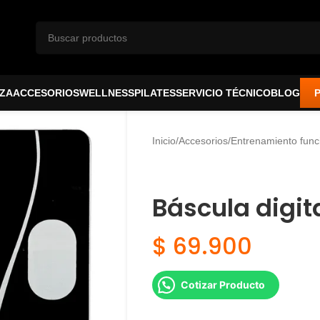
ZA
ACCESORIOS
WELLNESS
PILATES
SERVICIO TÉCNICO
BLOG
Inicio
Accesorios
Entrenamiento func
Báscula digit
$
69.900
Cotizar Producto