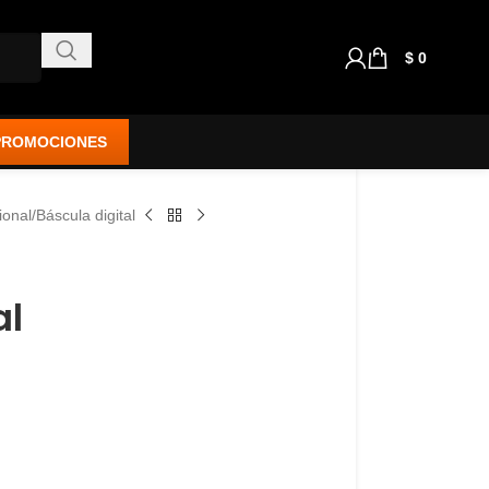
$
0
PROMOCIONES
ional
Báscula digital
al