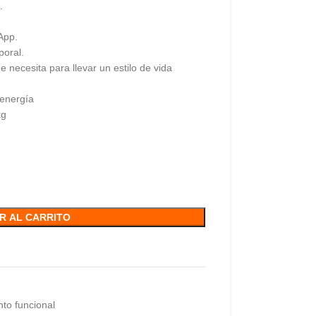
.
App.
poral.
 necesita para llevar un estilo de vida
energía
kg
R AL CARRITO
to funcional