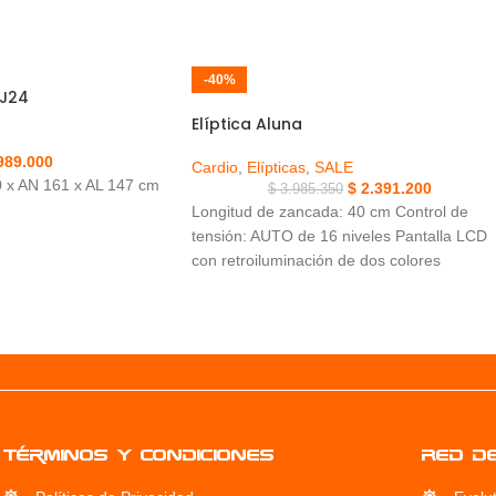
-40%
 J24
Elíptica Aluna
989.000
Cardio
,
Elípticas
,
SALE
 x AN 161 x AL 147 cm
$
2.391.200
$
3.985.350
Longitud de zancada: 40 cm Control de
tensión: AUTO de 16 niveles Pantalla LCD
con retroiluminación de dos colores
Escaneo: tiempo, distancia, calorías, pulso,
vatios, velocidad, RPM, Recuperación, gra
corporal; Modos: Manual > Principiante >
Avanzado > Deportivo > Cardio > WATT
Altavoz Mp3 y cargador USB para tableta o
teléfono inteligente (no incluidos) Cómodo
portabotellas Asa de elevación y ruedas de
Términos y condiciones
RED D
fácil desplazamiento Volante de inercia: 17
lb / 8 kg Peso max. usuario: 100 Kg