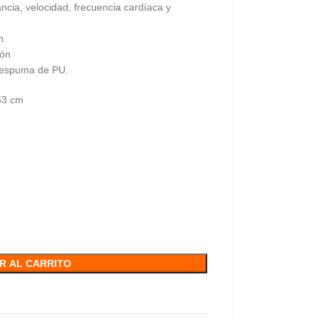
tancia, velocidad, frecuencia cardíaca y
n.
rón
 espuma de PU.
63 cm
R AL CARRITO