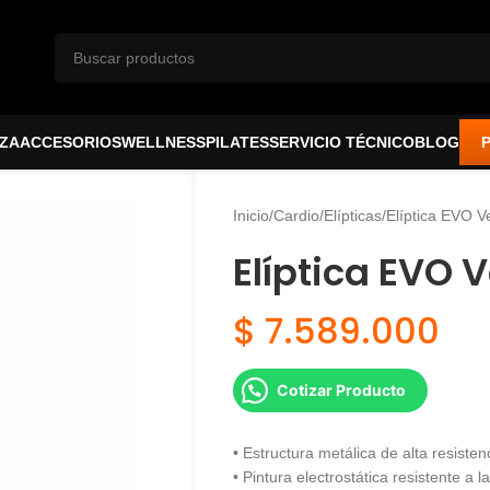
ZA
ACCESORIOS
WELLNESS
PILATES
SERVICIO TÉCNICO
BLOG
Inicio
Cardio
Elípticas
Elíptica EVO V
Elíptica EVO V
$
7.589.000
Cotizar Producto
• Estructura metálica de alta resisten
• Pintura electrostática resistente a l