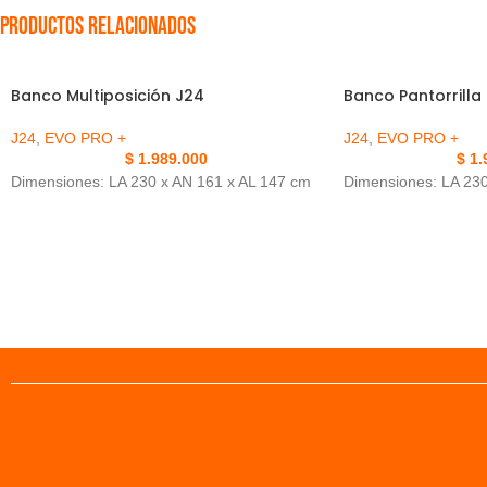
Productos relacionados
Banco Multiposición J24
Banco Pantorrilla
J24
,
EVO PRO +
J24
,
EVO PRO +
$
1.989.000
$
1.
Dimensiones: LA 230 x AN 161 x AL 147 cm
Dimensiones: LA 230