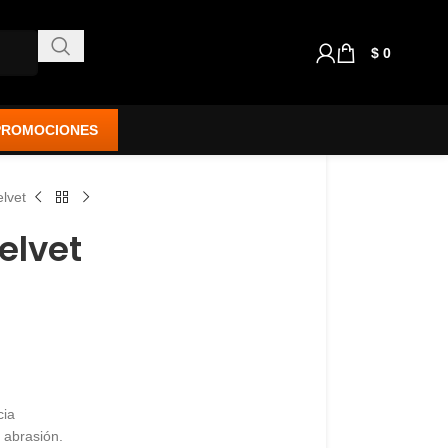
$
0
PROMOCIONES
elvet
elvet
cia
a abrasión.