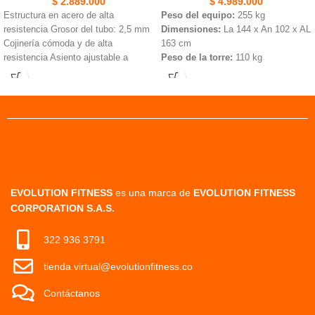
$
2.889.000
$
4.989.000
Estructura en acero de alta
Peso del equipo:
255 kg
resistencia Grosor del tubo: 2,5 mm
Dimensiones:
La 144 x An 102 x AL
Cojinería cómoda y de alta
163 cm
resistencia Asiento ajustable a
Peso de la torre:
110 kg
usuario 2 soportes para discos
Funciones:
extensión y flexión de
olímpicos (no incluidos) 2 soportes
pierna en un solo equipo
para barra (no incluida) Bases
Características:
Almohadillas
antideslizantes Los usuarios tienen
ajustables para espinilla y
fácil acceso a la barra olímpica, y el
tobilloCojinería cómoda, resistente e
cojín del asiento ajustable y el
indeformableAgarres ergonómicos
respaldo reclinable brindan un rango
antideslizantesEstructura metálica
de movimiento sin obstáculos con
de alta resistenciaPintura
una rotación externa mínima de la
electrostática resistente a la
EVOLUTION FITNESS
es una marca de
EVOLUTION FITNESS
articulación del hombro.La
abrasiónPortabotella integrado
CORPORATION S.A.S.
plataforma de observación
antideslizante permite a los usuarios
322 936 3791
ejecutar entrenamiento
asistido.Peso del producto: 118 kg
tienda.virtual@evolutionfitness.co
Dimensiones: La 155 x An 178 x Al
180 cm
Contáctanos