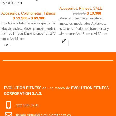
EVOLUTION
Accesorios
,
Fitness
,
SALE
Accesorios
,
Colchonetas
,
Fitness
$
19.900
$
24.875
$
59.900
-
$
69.900
Material: Flexible y resiste a
Colchoneta fabricada en espuma de
impactos moderados Apilables,
alta densidad. Material impermeable,
livianos y fáciles de transportar y
fácil de limpiar Dimensiones: La 173
almacenar An 16 cm x Al 30 cm
cm x An 61 cm
Color: naranja resistente a la
intemperie
EVOLUTION FITNESS
es una marca de
EVOLUTION FITNESS
CORPORATION S.A.S.
322 936 3791
tienda.virtual@evolutionfitness.co