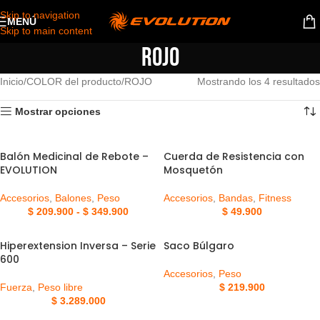
Skip to navigation
MENÚ
Skip to main content
ROJO
Inicio
COLOR del producto
ROJO
Mostrando los 4 resultados
Mostrar opciones
Balón Medicinal de Rebote –
Cuerda de Resistencia con
EVOLUTION
Mosquetón
Accesorios
,
Balones
,
Peso
Accesorios
,
Bandas
,
Fitness
$
209.900
-
$
349.900
$
49.900
Hiperextension Inversa – Serie
Saco Búlgaro
600
Accesorios
,
Peso
Fuerza
,
Peso libre
$
219.900
$
3.289.000