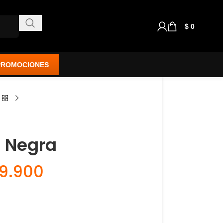
$
0
PROMOCIONES
 Negra
9.900