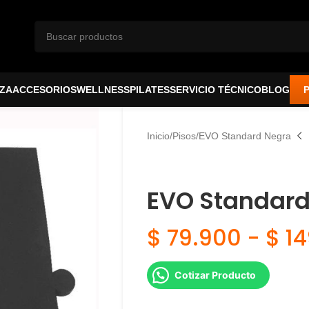
ZA
ACCESORIOS
WELLNESS
PILATES
SERVICIO TÉCNICO
BLOG
Inicio
Pisos
EVO Standard Negra
EVO Standard
$
79.900
-
$
14
Cotizar Producto