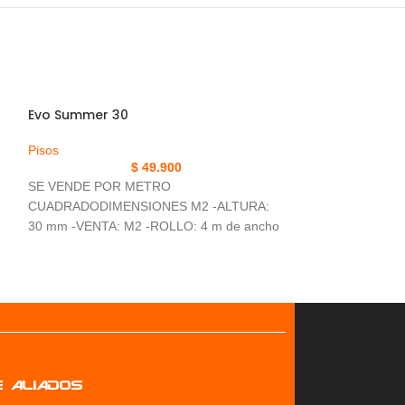
Evo Summer 30
Pisos
$
49.900
SE VENDE POR METRO
CUADRADODIMENSIONES M2 -ALTURA:
30 mm -VENTA: M2 -ROLLO: 4 m de ancho
-GRAMOS: 1,200 gr
E ALIADOS