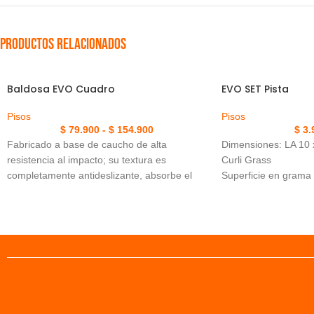
Productos relacionados
Baldosa EVO Cuadro
EVO SET Pista
Pisos
Pisos
$
79.900
-
$
154.900
$
3.
Fabricado a base de caucho de alta
Dimensiones: LA 10 
resistencia al impacto; su textura es
Curli Grass
completamente antideslizante, absorbe el
Superficie en grama s
impacto de materiales pesados y es de fácil
resistencia
instalación (tipo rompecabezas). Reduce el
Demarcación blanca 
ruido y protege las superficies mientras
ejercicios
realizas ejercicio. Se vende por metro
Ideal para crossfit, 
cuadrado (4 tabletas).
entrenamiento funci
Apta para uso intens
Fácil limpieza y man