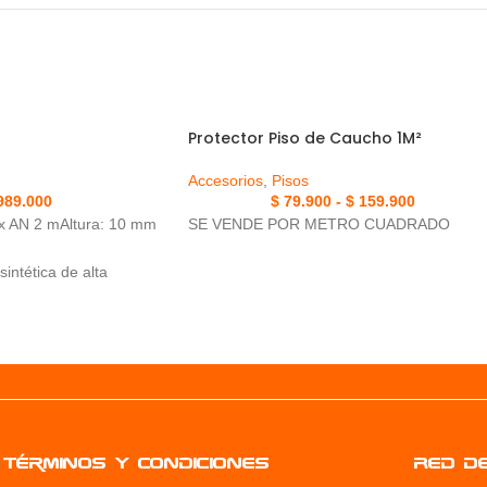
Protector Piso de Caucho 1M²
Accesorios
,
Pisos
989.000
$
79.900
-
$
159.900
x AN 2 mAltura: 10 mm
SE VENDE POR METRO CUADRADO
intética de alta
para organización de
gym, atletismo y
onal
ivo
tenimiento
Términos y condiciones
RED D